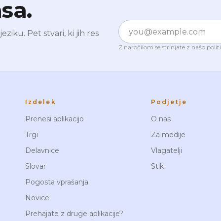
sa.
E-pošta
iku. Pet stvari, ki jih res
Z naročilom se strinjate z našo
polit
Izdelek
Podjetje
Prenesi aplikacijo
O nas
Trgi
Za medije
Delavnice
Vlagatelji
Slovar
Stik
Pogosta vprašanja
Novice
Prehajate z druge aplikacije?