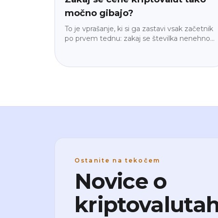
močno gibajo?
To je vprašanje, ki si ga zastavi vsak začetnik
po prvem tednu: zakaj se številka nenehno
premika? Odgovor ni »ker so kripto trgi nori«
— gre za štiri konkretne mehanizme, in ko jih
spoznaš, gibanje ne deluje več naključno.
Brez žargona, brez napovedi, le razlaga, kako
stroj v resnici deluje.
Ostanite na tekočem
Novice o
kriptovalutah