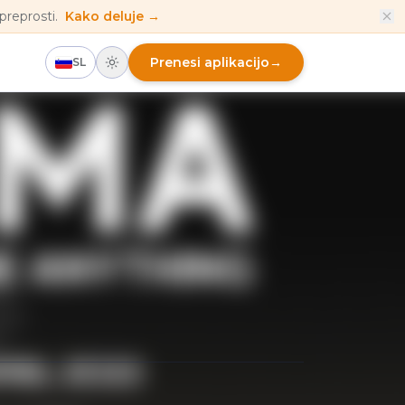
preprosti.
Kako deluje →
Prenesi aplikacijo
→
SL