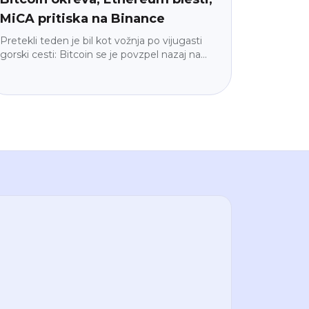
MiCA pritiska na Binance
Pretekli teden je bil kot vožnja po vijugasti
gorski cesti: Bitcoin se je povzpel nazaj na
65.047 $, ko so se geopolitične napetosti
umirile, a institucije so iz ETF-ov umaknile
225 milijonov $. Ethereum je zasijal (+4,3 %),
Binance je v delu EU izginil iz Google Play-a
zaradi MiCA, velike institucije pa so tiho
gradile naprej. Razlagamo, kaj to pomeni za
vas – umirjeno in v razumljivem jeziku.