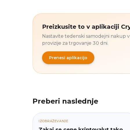
Preizkusite to v aplikaciji C
Nastavite tedenski samodejni nakup v 
provizije za trgovanje 30 dni.
Prenesi aplikacijo
Preberi naslednje
IZOBRAŽEVANJE
Zakaj se cene kriptovalut tako