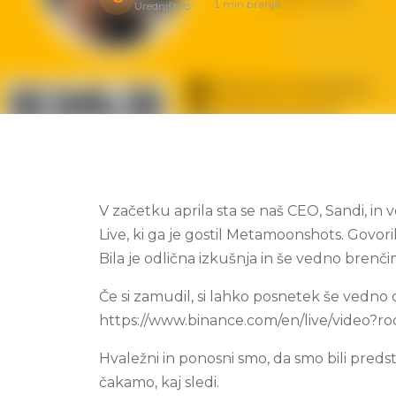
1 min branja
Uredništvo
V začetku aprila sta se naš CEO, Sandi, in
Live, ki ga je gostil Metamoonshots. Govorila
Bila je odlična izkušnja in še vedno brenči
Če si zamudil, si lahko posnetek še vedno 
https://www.binance.com/en/live/video?
Hvaležni in ponosni smo, da smo bili predst
čakamo, kaj sledi.