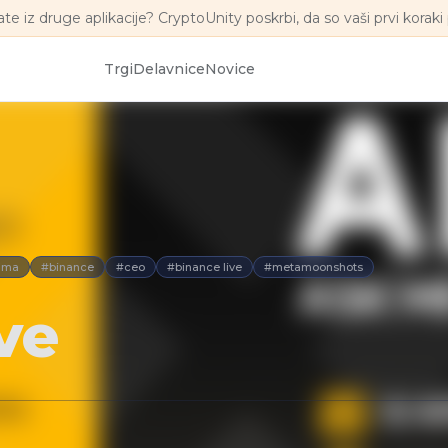
ate iz druge aplikacije? CryptoUnity poskrbi, da so vaši prvi koraki 
Trgi
Delavnice
Novice
ama
#binance
#ceo
#binance live
#metamoonshots
ve