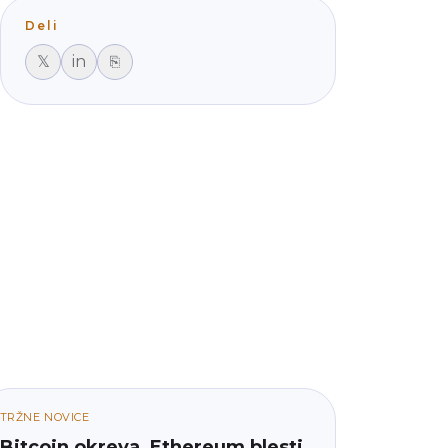
Deli
𝕏
in
⎘
TRŽNE NOVICE
Bitcoin okreva, Ethereum blesti,