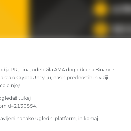
 vodja PR, Tina, udeležila AMA dogodka na Binance
 sta o CryptoUnity-ju, naših prednostih in viziji.
mo o njej!
ogledaš tukaj:
roomId=2130554.
avljeni na tako ugledni platformi, in komaj