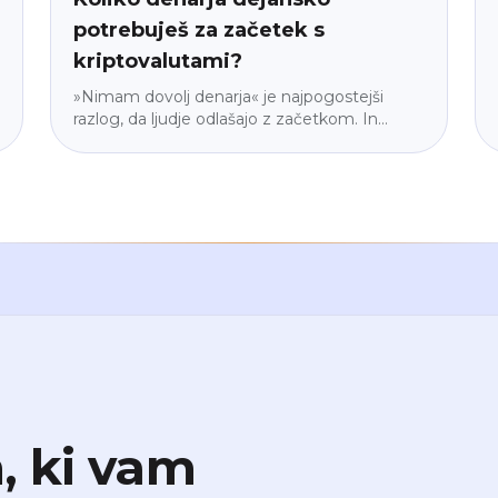
potrebuješ za začetek s
kriptovalutami?
»Nimam dovolj denarja« je najpogostejši
razlog, da ljudje odlašajo z začetkom. In
skoraj vedno je napačen. Razložimo, zakaj
vstopni prag ni tak, kot si predstavljaš, zakaj
je majhen začetek pravzaprav pametnejši od
velikega in kako izračunati znesek, pri
katerem boš ponoči mirno spal. Brez
žargona, brez pritiska.
, ki vam