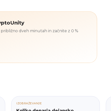
ryptoUnity
približno dveh minutah in začnite z 0 %
IZOBRAŽEVANJE
Koliko denarja dejansko