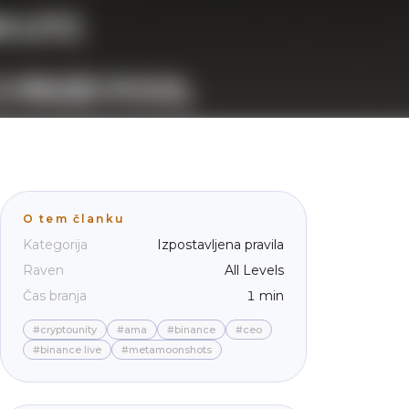
O tem članku
Kategorija
Izpostavljena pravila
Raven
All Levels
Čas branja
1 min
#cryptounity
#ama
#binance
#ceo
#binance live
#metamoonshots