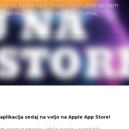
voljo na Apple App Store! Pridružite se nam
orabniku prijazne kripto platforme,
aplikacija sedaj na voljo na Apple App Store!