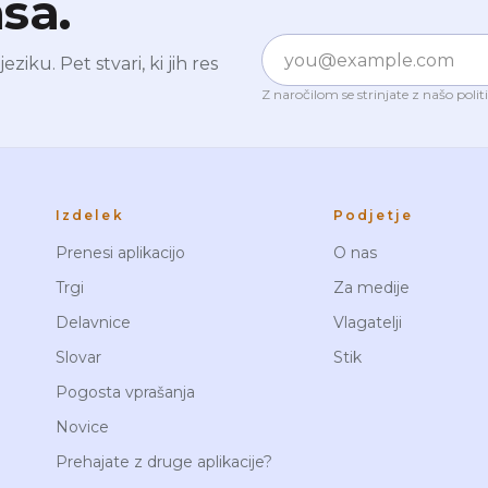
sa.
E-pošta
iku. Pet stvari, ki jih res
Z naročilom se strinjate z našo
polit
Izdelek
Podjetje
Prenesi aplikacijo
O nas
Trgi
Za medije
Delavnice
Vlagatelji
Slovar
Stik
Pogosta vprašanja
Novice
Prehajate z druge aplikacije?