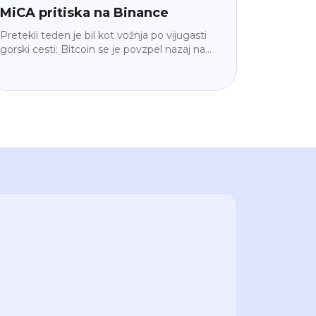
MiCA pritiska na Binance
Pretekli teden je bil kot vožnja po vijugasti
gorski cesti: Bitcoin se je povzpel nazaj na
65.047 $, ko so se geopolitične napetosti
umirile, a institucije so iz ETF-ov umaknile
225 milijonov $. Ethereum je zasijal (+4,3 %),
Binance je v delu EU izginil iz Google Play-a
zaradi MiCA, velike institucije pa so tiho
gradile naprej. Razlagamo, kaj to pomeni za
vas – umirjeno in v razumljivem jeziku.