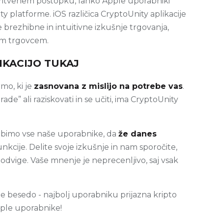
ritvenem postopku, lahko Apple uporabniki
y platforme. iOS različica CryptoUnity aplikacije
 brezhibne in intuitivne izkušnje trgovanja,
im trgovcem.
IKACIJO TUKAJ
rmo, ki je
zasnovana z mislijo na potrebe vas
.
trade” ali raziskovati in se učiti, ima CryptoUnity
bimo vse naše uporabnike, da
že danes
unkcije. Delite svoje izkušnje in nam sporočite,
odvige. Vaše mnenje je neprecenljivo, saj vsak
rite besedo - najbolj uporabniku prijazna kripto
Apple uporabnike!