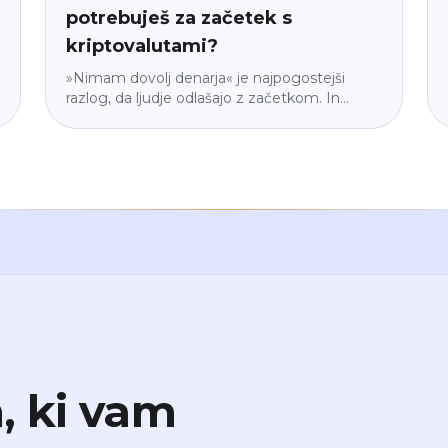
potrebuješ za začetek s
kriptovalutami?
»Nimam dovolj denarja« je najpogostejši
razlog, da ljudje odlašajo z začetkom. In
skoraj vedno je napačen. Razložimo, zakaj
vstopni prag ni tak, kot si predstavljaš, zakaj
je majhen začetek pravzaprav pametnejši od
velikega in kako izračunati znesek, pri
katerem boš ponoči mirno spal. Brez
žargona, brez pritiska.
, ki vam