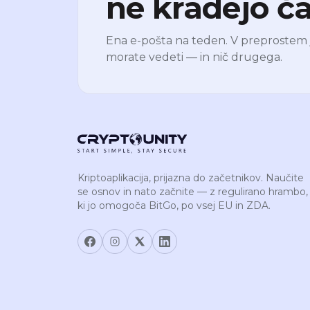
ne kradejo ča
Ena e-pošta na teden. V preprostem jez
morate vedeti — in nič drugega.
Kriptoaplikacija, prijazna do začetnikov. Naučite
se osnov in nato začnite — z regulirano hrambo,
ki jo omogoča BitGo, po vsej EU in ZDA.