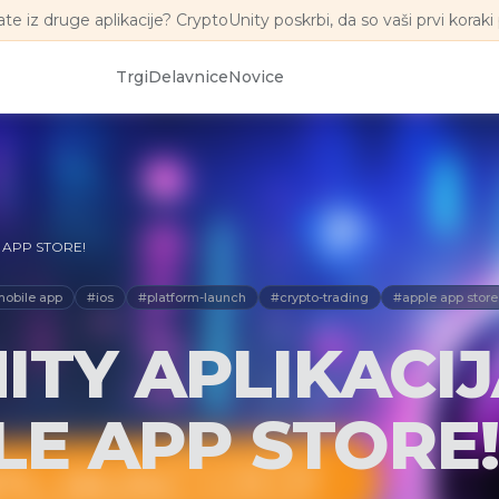
ate iz druge aplikacije? CryptoUnity poskrbi, da so vaši prvi koraki 
Trgi
Delavnice
Novice
 APP STORE!
obile app
#ios
#platform-launch
#crypto-trading
#apple app store
ITY APLIKACI
LE APP STORE!