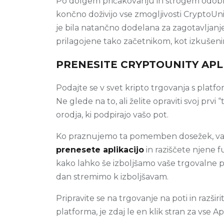
Po dolgem pričakovanju in strogem odob
končno doživijo vse zmogljivosti CryptoUnit
je bila natančno dodelana za zagotavljanje
prilagojene tako začetnikom, kot izkušen
PRENESITE CRYPTOUNITY APL
Podajte se v svet kripto trgovanja s platfo
Ne glede na to, ali želite opraviti svoj prvi “
orodja, ki podpirajo vašo pot.
Ko praznujemo ta pomemben dosežek, va
prenesete aplikacijo
in raziščete njene f
kako lahko še izboljšamo vaše trgovalne p
dan stremimo k izboljšavam.
Pripravite se na trgovanje na poti in razši
platforma, je zdaj le en klik stran za vse 