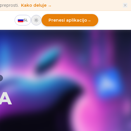
preprosti.
Kako deluje →
Prenesi aplikacijo
→
SL
JA