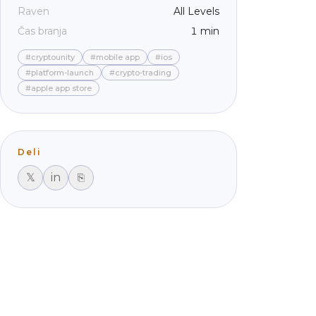
Raven
All Levels
Čas branja
1 min
#cryptounity
#mobile app
#ios
#platform-launch
#crypto-trading
#apple app store
Deli
𝕏
in
⎘