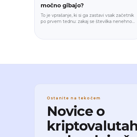
močno gibajo?
To je vprašanje, ki si ga zastavi vsak začetnik
po prvem tednu: zakaj se številka nenehno
premika? Odgovor ni »ker so kripto trgi nori«
— gre za štiri konkretne mehanizme, in ko jih
spoznaš, gibanje ne deluje več naključno.
Brez žargona, brez napovedi, le razlaga, kako
stroj v resnici deluje.
Ostanite na tekočem
Novice o
kriptovalutah