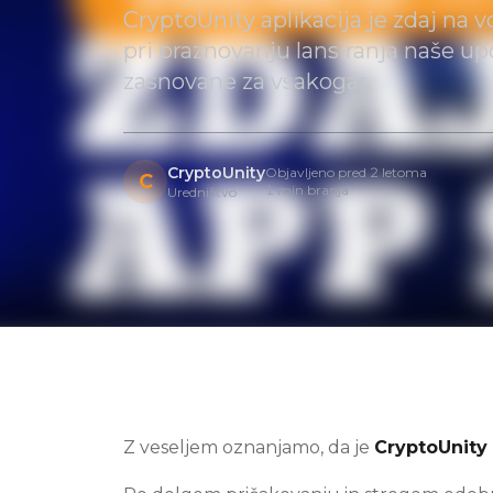
CryptoUnity aplikacija je zdaj na 
pri praznovanju lansiranja naše up
zasnovane za vsakogar.
CryptoUnity
Objavljeno pred 2 letoma
C
1 min branja
Uredništvo
Z veseljem oznanjamo, da je
CryptoUnity 