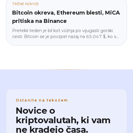
katerem boš ponoči mirno spal. Brez žargona, brez
TRŽNE NOVICE
pritiska.
Bitcoin okreva, Ethereum blesti, MiCA
pritiska na Binance
Pretekli teden je bil kot vožnja po vijugasti gorski
cesti: Bitcoin se je povzpel nazaj na 65.047 $, ko so
se geopolitične napetosti umirile, a institucije so iz
ETF-ov umaknile 225 milijonov $. Ethereum je
zasijal (+4,3 %), Binance je v delu EU izginil iz Google
Play-a zaradi MiCA, velike institucije pa so tiho
gradile naprej. Razlagamo, kaj to pomeni za vas –
umirjeno in v razumljivem jeziku.
Ostanite na tekočem
Novice o
kriptovalutah, ki vam
ne kradejo časa.