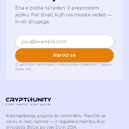
Ena e-pošta na teden. V preprostem
jeziku. Pet stvari, ki jih res morate vedeti —
in nič drugega.
E-pošta
Naroči se
Z naročilom se strinjate z našo
politiko zasebnosti
. Odjava
kadar koli.
Kriptoaplikacija, prijazna do začetnikov. Naučite se
osnov in nato začnite — z regulirano hrambo, ki jo
omogoča BitGo, po vsej EU in ZDA.