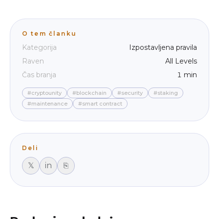
O tem članku
Kategorija
Izpostavljena pravila
Raven
All Levels
Čas branja
1 min
#cryptounity
#blockchain
#security
#staking
#maintenance
#smart contract
Deli
𝕏
in
⎘