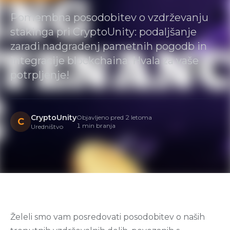
Pomembna posodobitev o vzdrževanju
stakinga pri CryptoUnity: podaljšanje
zaradi nadgradenj pametnih pogodb in
integracije blockchaina. Hvala za vaše
potrpljenje!
CryptoUnity
Objavljeno pred 2 letoma
C
1 min branja
Uredništvo
Želeli smo vam posredovati posodobitev o naših