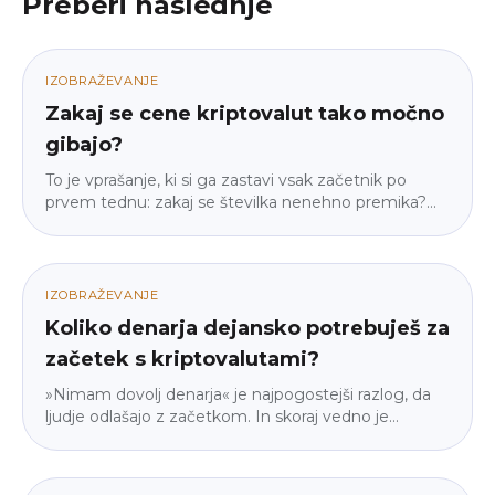
Preberi naslednje
IZOBRAŽEVANJE
Zakaj se cene kriptovalut tako močno
gibajo?
To je vprašanje, ki si ga zastavi vsak začetnik po
prvem tednu: zakaj se številka nenehno premika?
Odgovor ni »ker so kripto trgi nori« — gre za štiri
konkretne mehanizme, in ko jih spoznaš, gibanje ne
deluje več naključno. Brez žargona, brez napovedi, le
razlaga, kako stroj v resnici deluje.
IZOBRAŽEVANJE
Koliko denarja dejansko potrebuješ za
začetek s kriptovalutami?
»Nimam dovolj denarja« je najpogostejši razlog, da
ljudje odlašajo z začetkom. In skoraj vedno je
napačen. Razložimo, zakaj vstopni prag ni tak, kot si
predstavljaš, zakaj je majhen začetek pravzaprav
pametnejši od velikega in kako izračunati znesek, pri