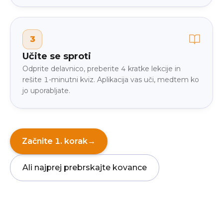
3
Učite se sproti
Odprite delavnico, preberite 4 kratke lekcije in
rešite 1-minutni kviz. Aplikacija vas uči, medtem ko
jo uporabljate.
Začnite 1. korak
→
Ali najprej prebrskajte kovance