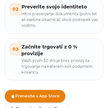
Preverite svojo identiteto
02
Hitro preverjanje dokumenta (potni list
ali osebna izkaznica); skozi postopek vas
vodimo.
Začnite trgovati z 0 %
03
provizije
Vaših prvih 30 dni je brez provizij za
trgovanje na katerem koli podprtem
kovancu.
Prenesite v App Store