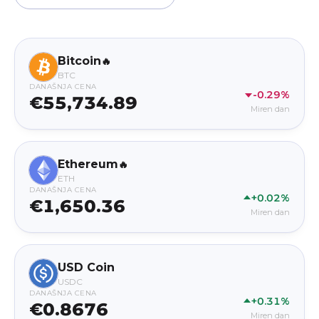
Bitcoin
🔥
BTC
DANAŠNJA CENA
-0.29%
€55,734.89
Miren dan
Ethereum
🔥
ETH
DANAŠNJA CENA
+0.02%
€1,650.36
Miren dan
USD Coin
USDC
DANAŠNJA CENA
+0.31%
€0.8676
Miren dan