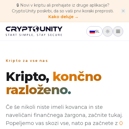
Skip to main content
🔒
Novi v kriptu ali prehajate iz druge aplikacije?
CryptoUnity poskrbi, da so vaši prvi koraki preprosti.
Kako deluje →
SL
Kripto za vse nas
Kripto,
končno
razloženo.
Če še nikoli niste imeli kovanca in ste
naveličani finančnega žargona, začnite tukaj.
Popeljemo vas skozi vse, nato pa začnete z
0