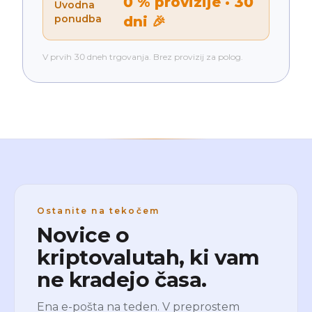
0 % provizije · 30
Uvodna
ponudba
dni 🎉
V prvih 30 dneh trgovanja. Brez provizij za polog.
Ostanite na tekočem
Novice o
kriptovalutah, ki vam
ne kradejo časa.
Ena e-pošta na teden. V preprostem