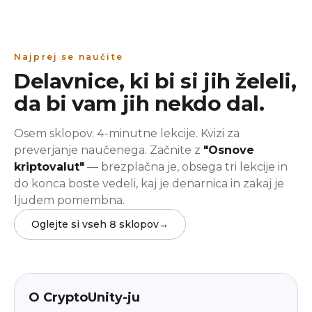
Najprej se naučite
Delavnice, ki bi si jih želeli,
da bi vam jih nekdo dal.
Osem sklopov. 4-minutne lekcije. Kvizi za
preverjanje naučenega. Začnite z
"Osnove
kriptovalut"
— brezplačna je, obsega tri lekcije in
do konca boste vedeli, kaj je denarnica in zakaj je
ljudem pomembna.
Oglejte si vseh 8 sklopov
→
beginner
V aplikaciji
O CryptoUnity-ju