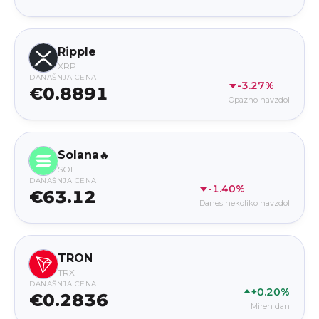
Ripple
XRP
DANAŠNJA CENA
-3.27%
€0.8891
Opazno navzdol
Solana
🔥
SOL
DANAŠNJA CENA
-1.40%
€63.12
Danes nekoliko navzdol
TRON
TRX
DANAŠNJA CENA
+0.20%
€0.2836
Miren dan