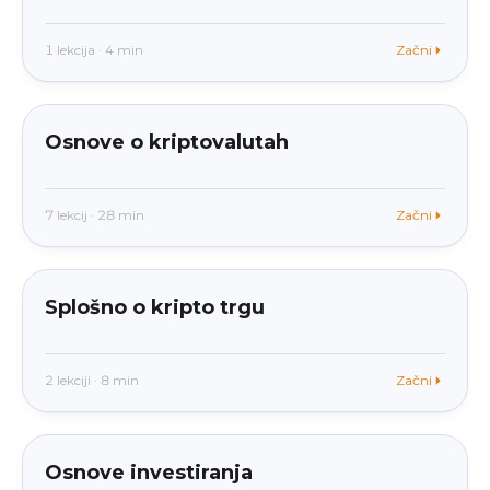
1 lekcija · 4 min
Začni
beginner
V aplikaciji
Osnove o kriptovalutah
7 lekcij · 28 min
Začni
beginner
V aplikaciji
Splošno o kripto trgu
2 lekciji · 8 min
Začni
beginner
V aplikaciji
Osnove investiranja