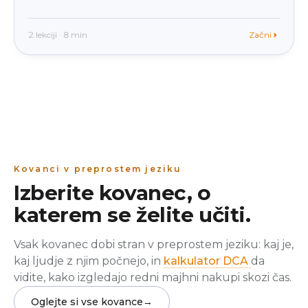
2 lekciji · 8 min
Začni
Kovanci v preprostem jeziku
Izberite kovanec, o
katerem se želite učiti.
Vsak kovanec dobi stran v preprostem jeziku: kaj je,
kaj ljudje z njim počnejo, in
kalkulator DCA
da
vidite, kako izgledajo redni majhni nakupi skozi čas.
Oglejte si vse kovance
→