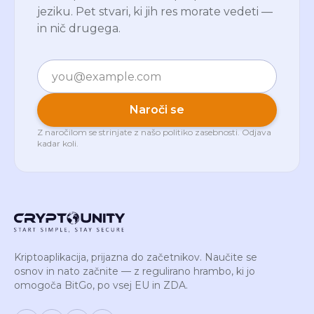
jeziku. Pet stvari, ki jih res morate vedeti —
in nič drugega.
E-pošta
Naroči se
Z naročilom se strinjate z našo
politiko zasebnosti
. Odjava
kadar koli.
Kriptoaplikacija, prijazna do začetnikov. Naučite se
osnov in nato začnite — z regulirano hrambo, ki jo
omogoča BitGo, po vsej EU in ZDA.