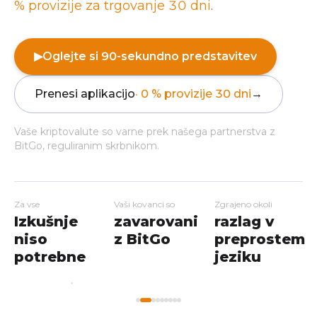
% provizije za trgovanje 30 dni
.
▶
Oglejte si 90-sekundno predstavitev
Prenesi aplikacijo
· 0 % provizije 30 dni
→
Vaše kriptovalute so varne prek našega partnerstva z
BitGo, reguliranim skrbnikom.
Za vse
Vaši kovanci so
Zgrajeno okoli
Izkušnje
zavarovani
razlag v
niso
z BitGo
preprostem
potrebne
jeziku
My
Home
Workshops
Markets
Wallet