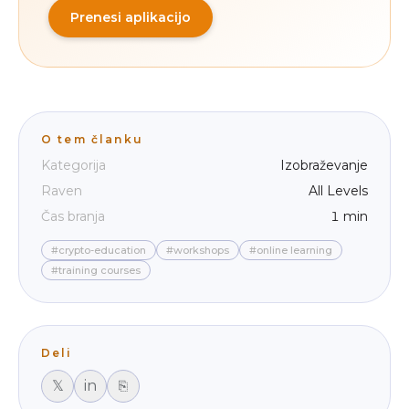
Prenesi aplikacijo
O tem članku
Kategorija
Izobraževanje
Raven
All Levels
Čas branja
1 min
#crypto-education
#workshops
#online learning
#training courses
Deli
𝕏
in
⎘