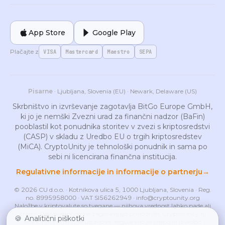
App Store
Google Play
Plačajte z
VISA
Mastercard
Maestro
SEPA
Pisarne
· Ljubljana, Slovenia (EU) · Newark, Delaware (US)
Skrbništvo in izvrševanje zagotavlja BitGo Europe GmbH,
ki jo je nemški Zvezni urad za finančni nadzor (BaFin)
pooblastil kot ponudnika storitev v zvezi s kriptosredstvi
(CASP) v skladu z Uredbo EU o trgih kriptosredstev
(MiCA). CryptoUnity je tehnološki ponudnik in sama po
sebi ni licencirana finančna institucija.
Regulativne informacije in informacije o partnerju
→
© 2026 CU d.o.o. · Kotnikova ulica 5, 1000 Ljubljana, Slovenia · Reg.
no. 8995958000 · VAT SI56262949 ·
info@cryptounity.org
Naložbe v kriptovalute so tvegane — njihova vrednost lahko pade ali
zraste. Pretekli donosi ne zagotavljajo prihodnjih. CryptoUnity ni
🍪
Analitični piškotki
licencirana finančna ustanova; regulirano hrambo in izvedbo