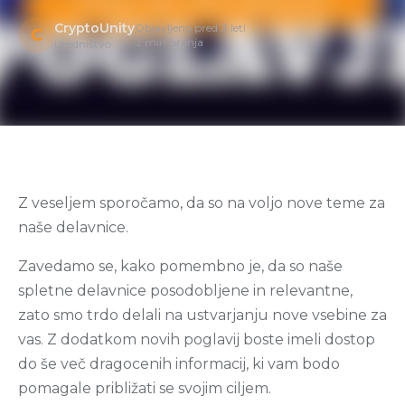
CryptoUnity
Objavljeno pred 3 leti
C
1 min branja
Uredništvo
Z veseljem sporočamo, da so na voljo nove teme za
naše delavnice.
Zavedamo se, kako pomembno je, da so naše
spletne delavnice posodobljene in relevantne,
zato smo trdo delali na ustvarjanju nove vsebine za
vas. Z dodatkom novih poglavij boste imeli dostop
do še več dragocenih informacij, ki vam bodo
pomagale približati se svojim ciljem.