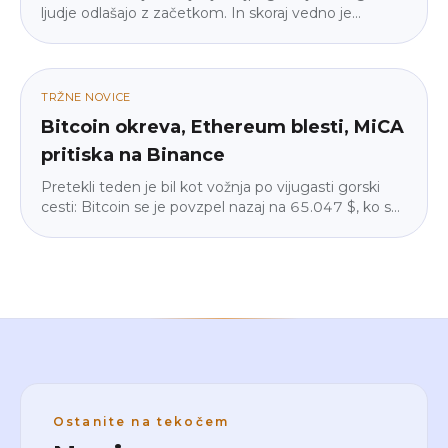
ljudje odlašajo z začetkom. In skoraj vedno je
napačen. Razložimo, zakaj vstopni prag ni tak, kot si
predstavljaš, zakaj je majhen začetek pravzaprav
pametnejši od velikega in kako izračunati znesek, pri
katerem boš ponoči mirno spal. Brez žargona, brez
TRŽNE NOVICE
pritiska.
Bitcoin okreva, Ethereum blesti, MiCA
pritiska na Binance
Pretekli teden je bil kot vožnja po vijugasti gorski
cesti: Bitcoin se je povzpel nazaj na 65.047 $, ko so
se geopolitične napetosti umirile, a institucije so iz
ETF-ov umaknile 225 milijonov $. Ethereum je
zasijal (+4,3 %), Binance je v delu EU izginil iz Google
Play-a zaradi MiCA, velike institucije pa so tiho
gradile naprej. Razlagamo, kaj to pomeni za vas –
umirjeno in v razumljivem jeziku.
Ostanite na tekočem