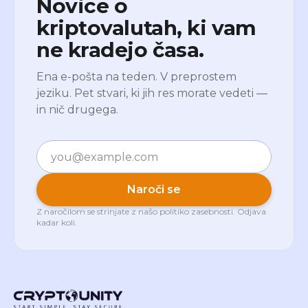
Novice o
kriptovalutah, ki vam
ne kradejo časa.
Ena e-pošta na teden. V preprostem
jeziku. Pet stvari, ki jih res morate vedeti —
in nič drugega.
E-pošta
Naroči se
Z naročilom se strinjate z našo
politiko zasebnosti
. Odjava
kadar koli.