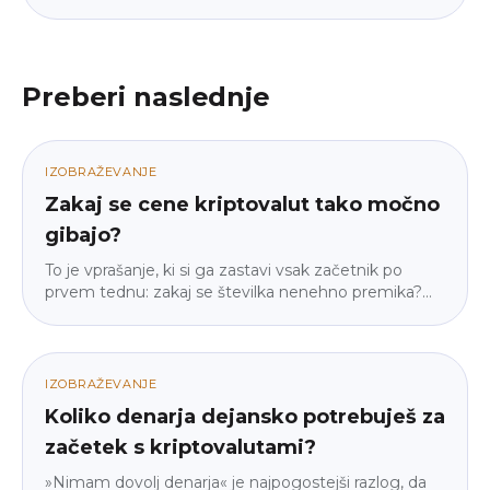
Preberi naslednje
IZOBRAŽEVANJE
Zakaj se cene kriptovalut tako močno
gibajo?
To je vprašanje, ki si ga zastavi vsak začetnik po
prvem tednu: zakaj se številka nenehno premika?
Odgovor ni »ker so kripto trgi nori« — gre za štiri
konkretne mehanizme, in ko jih spoznaš, gibanje ne
deluje več naključno. Brez žargona, brez napovedi, le
razlaga, kako stroj v resnici deluje.
IZOBRAŽEVANJE
Koliko denarja dejansko potrebuješ za
začetek s kriptovalutami?
»Nimam dovolj denarja« je najpogostejši razlog, da