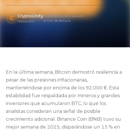
CryptoUnity
Publicado el año pasado
C
6 min de lectura
Redacción
En la última semana, Bitcoin demostró resiliencia a
pesar de las presiones inflacionarias,
manteniéndose por encima de los 92.000 €. Esta
estabilidad fue respaldada por mineros y grandes
inversores que acumularon BTC, lo que los
analistas consideran una señal de posible
crecimiento adicional. Binance Coin (BNB) tuvo su
mejor semana de 2025, disparándose un 15 % en