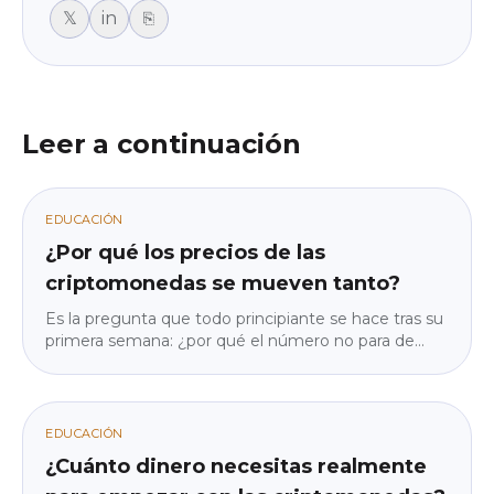
𝕏
in
⎘
Leer a continuación
EDUCACIÓN
¿Por qué los precios de las
criptomonedas se mueven tanto?
Es la pregunta que todo principiante se hace tras su
primera semana: ¿por qué el número no para de
moverse? La respuesta no es «porque el cripto es
una locura», sino cuatro mecanismos concretos. Y
una vez que los conoces, el movimiento deja de
parecer aleatorio. Sin jerga, sin predicciones: solo
EDUCACIÓN
cómo funciona realmente la máquina.
¿Cuánto dinero necesitas realmente