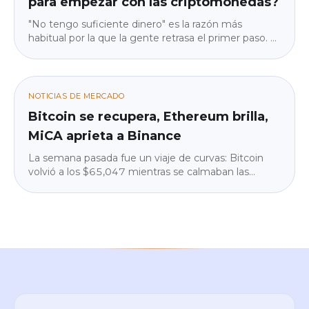
para empezar con las criptomonedas?
"No tengo suficiente dinero" es la razón más
habitual por la que la gente retrasa el primer paso. Y
casi siempre es falsa. Te explicamos por qué la
barrera de entrada no es la que crees, por qué
empezar con poco es en realidad más inteligente
que empezar con mucho, y cómo calcular la
NOTICIAS DE MERCADO
cantidad que te permite dormir tranquilo. Sin jerga y
Bitcoin se recupera, Ethereum brilla,
sin presiones.
MiCA aprieta a Binance
La semana pasada fue un viaje de curvas: Bitcoin
volvió a los $65,047 mientras se calmaban las
tensiones geopolíticas, pero las instituciones
retiraron $225 millones de los ETF. Ethereum brilló
(+4,3%), Binance desapareció de Google Play en
parte de la UE por MiCA, y las grandes instituciones
siguieron construyendo en silencio. Te explicamos
qué significa todo esto, con calma y en lenguaje
claro.