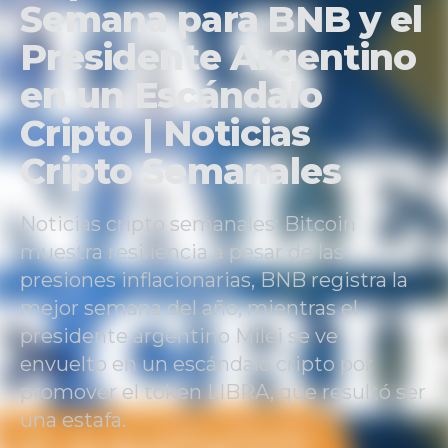
Semana para BNB y el
Presidente Argentino
en un Escándalo
Cripto | Noticias
Cripto Semanales
Noticias cripto semanales: Bitcoin
muestra resiliencia a pesar de las
presiones inflacionarias, BNB registra la
mejor semana del año, mientras el
presidente argentino Milei se ve
envuelto en un escándalo cripto por
promover el token LIBRA, que resultó ser
una estafa.