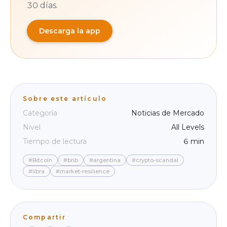
30 días.
Descarga la app
Sobre este artículo
Categoría
Noticias de Mercado
Nivel
All Levels
Tiempo de lectura
6 min
#Bitcoin
#bnb
#argentina
#crypto-scandal
#libra
#market-resilience
Compartir