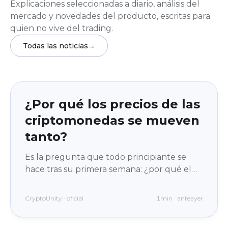
Explicaciones seleccionadas a diario, análisis del
mercado y novedades del producto, escritas para
quien no vive del trading.
Todas las noticias
→
Educación
beginner
¿Por qué los precios de las
criptomonedas se mueven
tanto?
Es la pregunta que todo principiante se
hace tras su primera semana: ¿por qué el
número no para de moverse? La respuesta
no es «porque el cripto es una locura», sino
CryptoUnity · oficial
1min · anteayer
cuatro mecanismos concretos. Y una vez
que los conoces, el movimiento deja de