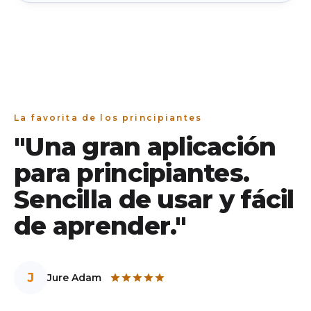
pueden evitar. Explicamos los 5 más comunes
(desde perseguir el "momento perfecto" hasta
vender por pánico) y damos una solución calmada
y concreta para cada uno. Sin dramas, sin jerga.
La favorita de los principiantes
"Una gran aplicación
para principiantes.
Sencilla de usar y fácil
de aprender."
J
Jure Adam