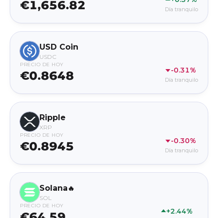
€1,656.82
Día tranquilo
USD Coin
USDC
PRECIO DE HOY
-0.31%
€0.8648
Día tranquilo
Ripple
XRP
PRECIO DE HOY
-0.30%
€0.8945
Día tranquilo
Solana
🔥
SOL
PRECIO DE HOY
+2.44%
€64.59