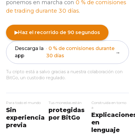
ponemos en marcha con
0 % de comisiones
de trading durante 30 días
.
▶
Haz el recorrido de 90 segundos
Descarga la
· 0 % de comisiones durante
→
app
30 días
Tu cripto está a salvo gracias a nuestra colaboración con
BitGo, un custodio regulado.
Para todo el mundo
Tus monedas están
Construida en torno
a
Sin
protegidas
Explicacione
experiencia
por BitGo
en
previa
lenguaje