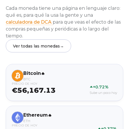
Cada moneda tiene una página en lenguaje claro:
qué es, para qué la usa la gente y una
calculadora de DCA
para que veas el efecto de las
compras pequeñas y periódicas a lo largo del
tiempo.
Ver todas las monedas
→
Bitcoin
🔥
BTC
PRECIO DE HOY
+0.72%
€56,167.13
Sube un poco hoy
Ethereum
🔥
ETH
PRECIO DE HOY
+0.37%