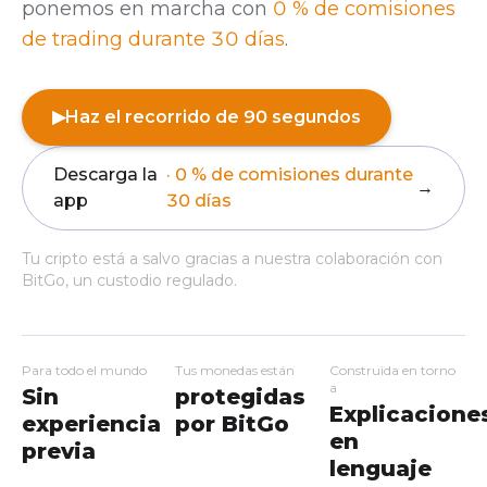
ponemos en marcha con
0 % de comisiones
de trading durante 30 días
.
▶
Haz el recorrido de 90 segundos
Descarga la
· 0 % de comisiones durante
→
app
30 días
Tu cripto está a salvo gracias a nuestra colaboración con
BitGo, un custodio regulado.
Para todo el mundo
Tus monedas están
Construida en torno
a
Sin
protegidas
Explicacione
experiencia
por BitGo
en
previa
lenguaje