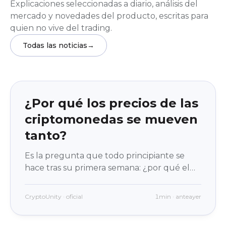
Explicaciones seleccionadas a diario, análisis del
mercado y novedades del producto, escritas para
quien no vive del trading.
Todas las noticias
→
Educación
beginner
¿Por qué los precios de las
criptomonedas se mueven
tanto?
Es la pregunta que todo principiante se
hace tras su primera semana: ¿por qué el
número no para de moverse? La respuesta
no es «porque el cripto es una locura», sino
CryptoUnity · oficial
1min · anteayer
cuatro mecanismos concretos. Y una vez
que los conoces, el movimiento deja de