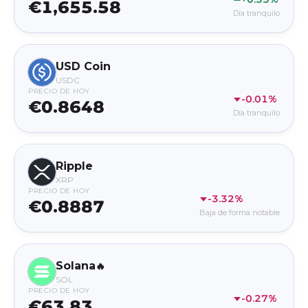
€1,655.58
Día tranquilo
USD Coin
USDC
PRECIO DE HOY
-0.01%
€0.8648
Día tranquilo
Ripple
XRP
PRECIO DE HOY
-3.32%
€0.8887
Baja de forma notable
Solana
🔥
SOL
PRECIO DE HOY
-0.27%
€63.83