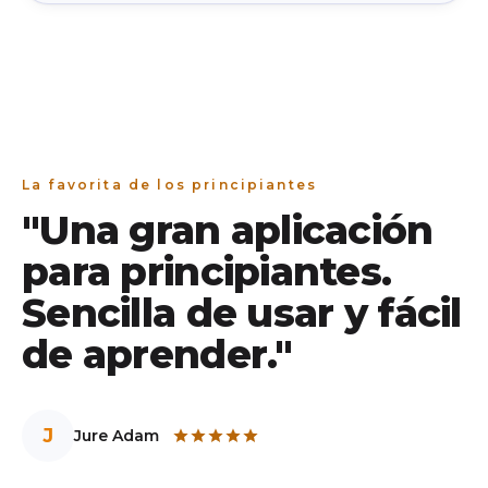
pueden evitar. Explicamos los 5 más comunes
(desde perseguir el "momento perfecto" hasta
vender por pánico) y damos una solución calmada
y concreta para cada uno. Sin dramas, sin jerga.
La favorita de los principiantes
"Una gran aplicación
para principiantes.
Sencilla de usar y fácil
de aprender."
J
Jure Adam