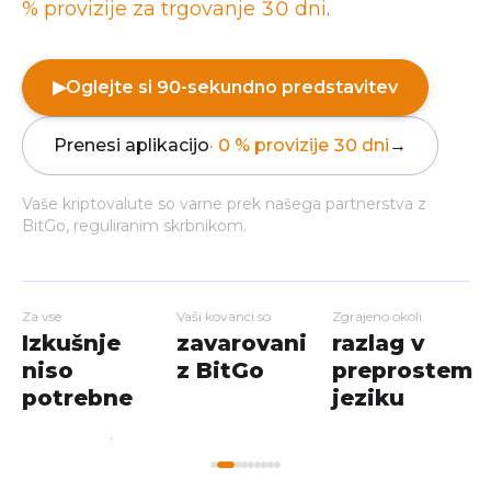
% provizije za trgovanje 30 dni
.
▶
Oglejte si 90-sekundno predstavitev
Prenesi aplikacijo
· 0 % provizije 30 dni
→
Vaše kriptovalute so varne prek našega partnerstva z
BitGo, reguliranim skrbnikom.
Za vse
Vaši kovanci so
Zgrajeno okoli
Izkušnje
zavarovani
razlag v
niso
z BitGo
preprostem
potrebne
jeziku
My
Home
Workshops
Markets
Wallet