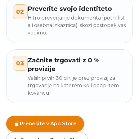
Preverite svojo identiteto
02
Hitro preverjanje dokumenta (potni list
ali osebna izkaznica); skozi postopek vas
vodimo.
Začnite trgovati z 0 %
03
provizije
Vaših prvih 30 dni je brez provizij za
trgovanje na katerem koli podprtem
kovancu.
Prenesite v App Store