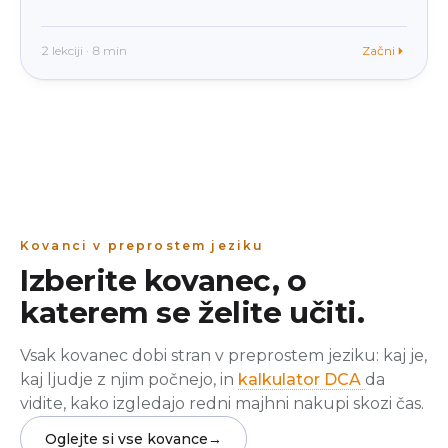
2 lekciji · 8 min
Začni
Kovanci v preprostem jeziku
Izberite kovanec, o
katerem se želite učiti.
Vsak kovanec dobi stran v preprostem jeziku: kaj je,
kaj ljudje z njim počnejo, in
kalkulator DCA
da
vidite, kako izgledajo redni majhni nakupi skozi čas.
Oglejte si vse kovance
→