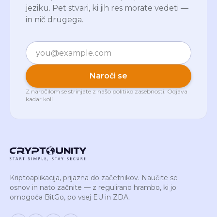
jeziku. Pet stvari, ki jih res morate vedeti —
in nič drugega.
E-pošta
Naroči se
Z naročilom se strinjate z našo
politiko zasebnosti
. Odjava
kadar koli.
Kriptoaplikacija, prijazna do začetnikov. Naučite se
osnov in nato začnite — z regulirano hrambo, ki jo
omogoča BitGo, po vsej EU in ZDA.