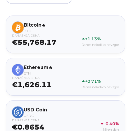
Bitcoin
🔥
BTC
DANAŠNJA CENA
+1.13%
€55,768.17
Danes nekoliko navzgor
Ethereum
🔥
ETH
DANAŠNJA CENA
+0.71%
€1,626.11
Danes nekoliko navzgor
USD Coin
USDC
DANAŠNJA CENA
-0.40%
€0.8654
Miren dan