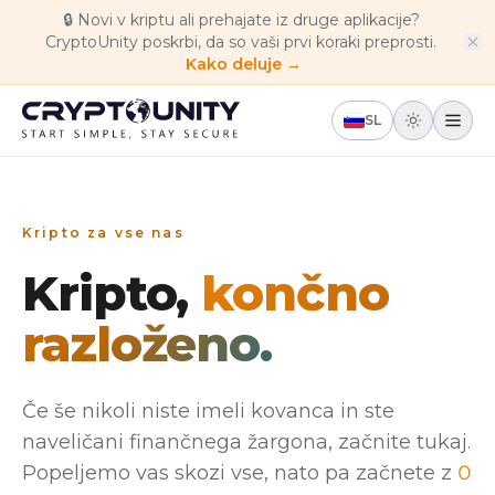
Skip to main content
🔒
Novi v kriptu ali prehajate iz druge aplikacije?
CryptoUnity poskrbi, da so vaši prvi koraki preprosti.
Kako deluje →
SL
Kripto za vse nas
Kripto,
končno
razloženo.
Če še nikoli niste imeli kovanca in ste
naveličani finančnega žargona, začnite tukaj.
Popeljemo vas skozi vse, nato pa začnete z
0