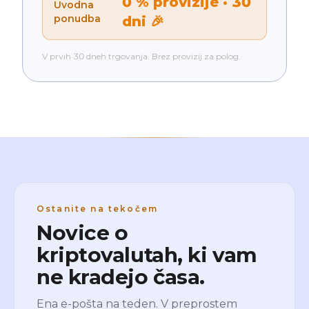
0 % provizije · 30
Uvodna
ponudba
dni 🎉
V prvih 30 dneh trgovanja. Brez provizij za polog.
Ostanite na tekočem
Novice o
kriptovalutah, ki vam
ne kradejo časa.
Ena e-pošta na teden. V preprostem