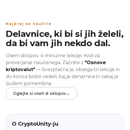
Najprej se naučite
Delavnice, ki bi si jih želeli,
da bi vam jih nekdo dal.
Osem sklopov. 4-minutne lekcije. Kvizi za
preverjanje naučenega. Začnite z
"Osnove
kriptovalut"
— brezplačna je, obsega tri lekcije in
do konca boste vedeli, kaj je denarnica in zakaj je
ljudem pomembna.
Oglejte si vseh 8 sklopov
→
beginner
V aplikaciji
O CryptoUnity-ju