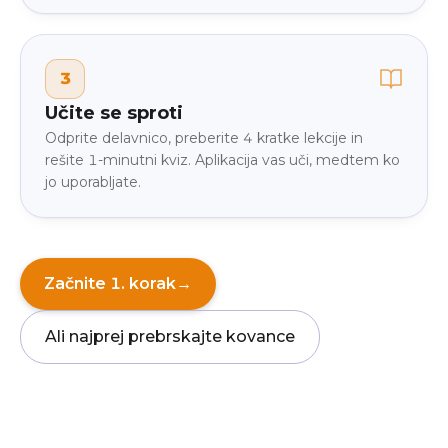
3
Učite se sproti
Odprite delavnico, preberite 4 kratke lekcije in
rešite 1-minutni kviz. Aplikacija vas uči, medtem ko
jo uporabljate.
Začnite 1. korak
→
Ali najprej prebrskajte kovance