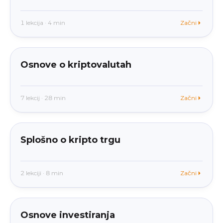
1 lekcija · 4 min
Začni
beginner
V aplikaciji
Osnove o kriptovalutah
7 lekcij · 28 min
Začni
beginner
V aplikaciji
Splošno o kripto trgu
2 lekciji · 8 min
Začni
beginner
V aplikaciji
Osnove investiranja