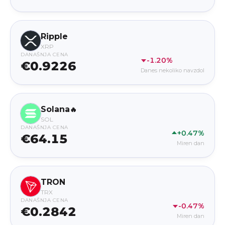
Ripple
XRP
DANAŠNJA CENA
-1.20%
€0.9226
Danes nekoliko navzdol
Solana
🔥
SOL
DANAŠNJA CENA
+0.47%
€64.15
Miren dan
TRON
TRX
DANAŠNJA CENA
-0.47%
€0.2842
Miren dan