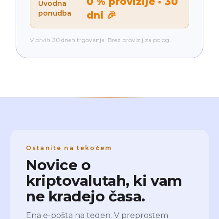
0 % provizije · 30
Uvodna
ponudba
dni 🎉
V prvih 30 dneh trgovanja. Brez provizij za polog.
Ostanite na tekočem
Novice o
kriptovalutah, ki vam
ne kradejo časa.
Ena e-pošta na teden. V preprostem