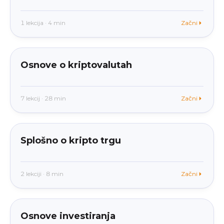
1 lekcija · 4 min
Začni
beginner
V aplikaciji
Osnove o kriptovalutah
7 lekcij · 28 min
Začni
beginner
V aplikaciji
Splošno o kripto trgu
2 lekciji · 8 min
Začni
beginner
V aplikaciji
Osnove investiranja