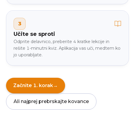
3
Učite se sproti
Odprite delavnico, preberite 4 kratke lekcije in
rešite 1-minutni kviz. Aplikacija vas uči, medtem ko
jo uporabljate.
Začnite 1. korak
→
Ali najprej prebrskajte kovance