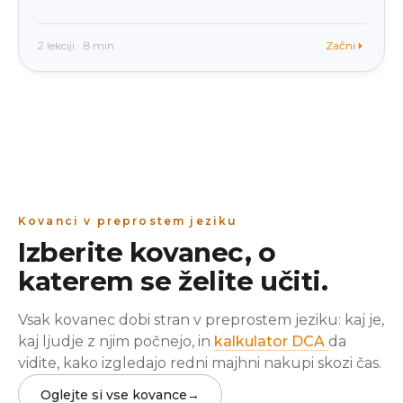
2 lekciji · 8 min
Začni
Kovanci v preprostem jeziku
Izberite kovanec, o
katerem se želite učiti.
Vsak kovanec dobi stran v preprostem jeziku: kaj je,
kaj ljudje z njim počnejo, in
kalkulator DCA
da
vidite, kako izgledajo redni majhni nakupi skozi čas.
Oglejte si vse kovance
→