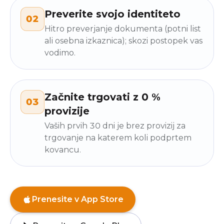
Preverite svojo identiteto
02
Hitro preverjanje dokumenta (potni list
ali osebna izkaznica); skozi postopek vas
vodimo.
Začnite trgovati z 0 %
03
provizije
Vaših prvih 30 dni je brez provizij za
trgovanje na katerem koli podprtem
kovancu.
Prenesite v App Store