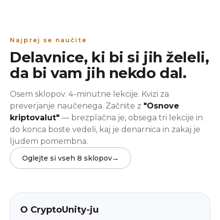
Najprej se naučite
Delavnice, ki bi si jih želeli,
da bi vam jih nekdo dal.
Osem sklopov. 4-minutne lekcije. Kvizi za
preverjanje naučenega. Začnite z
"Osnove
kriptovalut"
— brezplačna je, obsega tri lekcije in
do konca boste vedeli, kaj je denarnica in zakaj je
ljudem pomembna.
Oglejte si vseh 8 sklopov
→
beginner
V aplikaciji
O CryptoUnity-ju