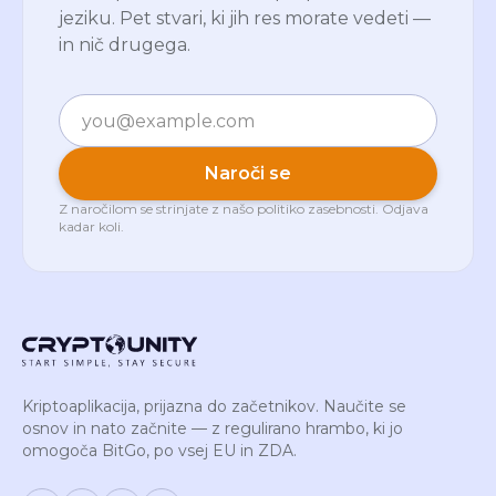
jeziku. Pet stvari, ki jih res morate vedeti —
in nič drugega.
E-pošta
Naroči se
Z naročilom se strinjate z našo
politiko zasebnosti
. Odjava
kadar koli.
Kriptoaplikacija, prijazna do začetnikov. Naučite se
osnov in nato začnite — z regulirano hrambo, ki jo
omogoča BitGo, po vsej EU in ZDA.