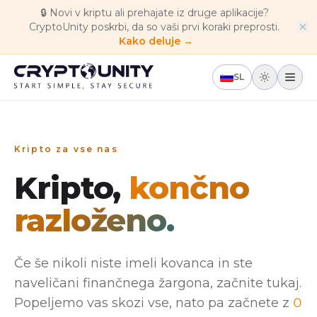
Skip to main content
🔒
Novi v kriptu ali prehajate iz druge aplikacije?
CryptoUnity poskrbi, da so vaši prvi koraki preprosti.
Kako deluje →
SL
Kripto za vse nas
Kripto,
končno
razloženo.
Če še nikoli niste imeli kovanca in ste
naveličani finančnega žargona, začnite tukaj.
Popeljemo vas skozi vse, nato pa začnete z
0