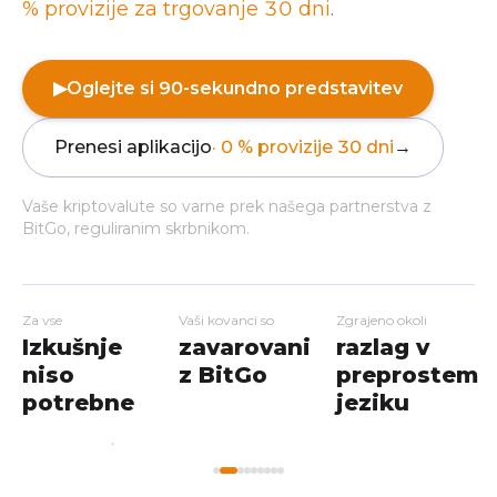
% provizije za trgovanje 30 dni
.
▶
Oglejte si 90-sekundno predstavitev
Prenesi aplikacijo
· 0 % provizije 30 dni
→
Vaše kriptovalute so varne prek našega partnerstva z
BitGo, reguliranim skrbnikom.
Za vse
Vaši kovanci so
Zgrajeno okoli
Izkušnje
zavarovani
razlag v
niso
z BitGo
preprostem
potrebne
jeziku
My
Home
Workshops
Markets
Wallet