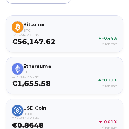
Bitcoin
🔥
BTC
DANAŠNJA CENA
+0.44%
€56,147.62
Miren dan
Ethereum
🔥
ETH
DANAŠNJA CENA
+0.33%
€1,655.58
Miren dan
USD Coin
USDC
DANAŠNJA CENA
-0.01%
€0.8648
Miren dan