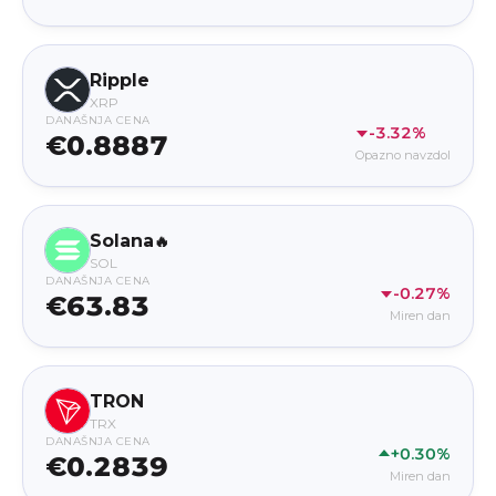
Ripple
XRP
DANAŠNJA CENA
-3.32%
€0.8887
Opazno navzdol
Solana
🔥
SOL
DANAŠNJA CENA
-0.27%
€63.83
Miren dan
TRON
TRX
DANAŠNJA CENA
+0.30%
€0.2839
Miren dan